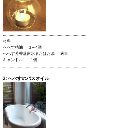
.........................................................................
材料
へべす精油 1～4滴
へべす芳香蒸留水またはお湯 適量
キャンドル 1個
.........................................................................
2: へべすのバスオイル