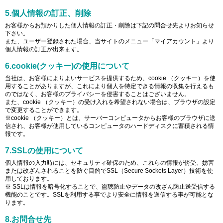
5.個人情報の訂正、削除
お客様からお預かりした個人情報の訂正・削除は下記の問合せ先よりお知らせ
下さい。
また、ユーザー登録された場合、当サイトのメニュー「マイアカウント」より
個人情報の訂正が出来ます。
6.cookie(クッキー)の使用について
当社は、お客様によりよいサービスを提供するため、cookie （クッキー）を使
用することがありますが、これにより個人を特定できる情報の収集を行えるも
のではなく、お客様のプライバシーを侵害することはございません。
また、cookie （クッキー）の受け入れを希望されない場合は、ブラウザの設定
で変更することができます。
※cookie （クッキー）とは、サーバーコンピュータからお客様のブラウザに送
信され、お客様が使用しているコンピュータのハードディスクに蓄積される情
報です。
7.SSLの使用について
個人情報の入力時には、セキュリティ確保のため、これらの情報が傍受、妨害
または改ざんされることを防ぐ目的でSSL（Secure Sockets Layer）技術を使
用しております。
※ SSLは情報を暗号化することで、盗聴防止やデータの改ざん防止送受信する
機能のことです。SSLを利用する事でより安全に情報を送信する事が可能とな
ります。
8.お問合せ先