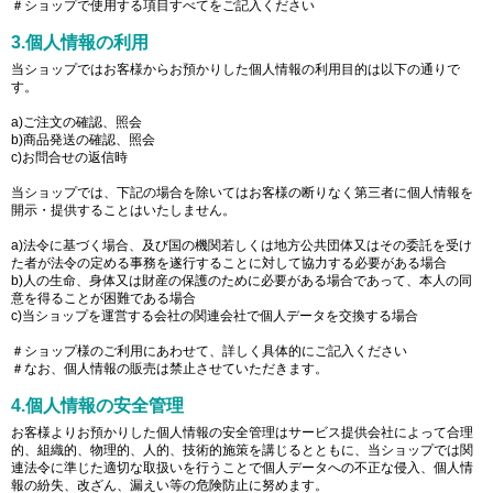
＃ショップで使用する項目すべてをご記入ください
3.個人情報の利用
当ショップではお客様からお預かりした個人情報の利用目的は以下の通りで
す。
a)ご注文の確認、照会
b)商品発送の確認、照会
c)お問合せの返信時
当ショップでは、下記の場合を除いてはお客様の断りなく第三者に個人情報を
開示・提供することはいたしません。
a)法令に基づく場合、及び国の機関若しくは地方公共団体又はその委託を受け
た者が法令の定める事務を遂行することに対して協力する必要がある場合
b)人の生命、身体又は財産の保護のために必要がある場合であって、本人の同
意を得ることが困難である場合
c)当ショップを運営する会社の関連会社で個人データを交換する場合
＃ショップ様のご利用にあわせて、詳しく具体的にご記入ください
＃なお、個人情報の販売は禁止させていただきます。
4.個人情報の安全管理
お客様よりお預かりした個人情報の安全管理はサービス提供会社によって合理
的、組織的、物理的、人的、技術的施策を講じるとともに、当ショップでは関
連法令に準じた適切な取扱いを行うことで個人データへの不正な侵入、個人情
報の紛失、改ざん、漏えい等の危険防止に努めます。