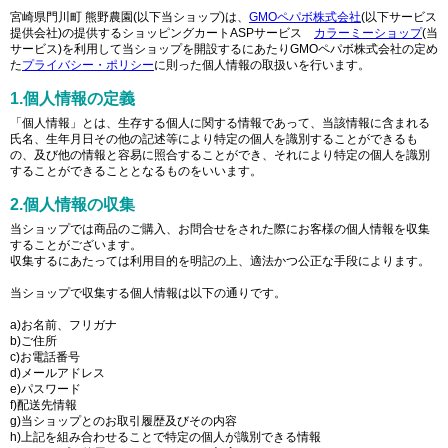
宮崎県門川町 熊野農園(以下当ショップ)は、
GMOペパボ株式会社
(以下サービス
提供会社)の提供するショッピングカートASPサービス
カラーミーショップ
(当
サービス)を利用して当ショップを開設するにあたりGMOペパボ株式会社の定め
た
プライバシー・ポリシー
に則った個人情報の取扱いを行います。
1.個人情報の定義
「個人情報」とは、生存する個人に関する情報であって、当該情報に含まれる
氏名、生年月日その他の記述等により特定の個人を識別することができるも
の、及び他の情報と容易に照合することができ、それにより特定の個人を識別
することができることとなるものをいいます。
2.個人情報の収集
当ショップでは商品のご購入、お問合せをされた際にお客様の個人情報を収集
することがございます。
収集するにあたっては利用目的を明記の上、適法かつ公正な手段によります。
当ショップで収集する個人情報は以下の通りです。
a)お名前、フリガナ
b)ご住所
c)お電話番号
d)メールアドレス
e)パスワード
f)配送先情報
g)当ショップとのお取引履歴及びその内容
h)上記を組み合わせることで特定の個人が識別できる情報